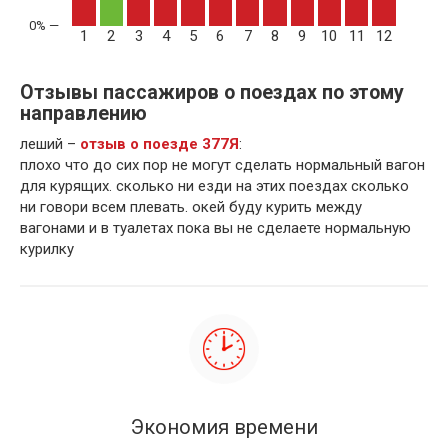
1
2
3
4
5
6
7
8
9
10
11
12
Отзывы пассажиров о поездах по этому
направлению
леший –
отзыв о поезде 377Я
:
плохо что до сих пор не могут сделать нормальный вагон
для курящих. сколько ни езди на этих поездах сколько
ни говори всем плевать. окей буду курить между
вагонами и в туалетах пока вы не сделаете нормальную
курилку
Экономия времени