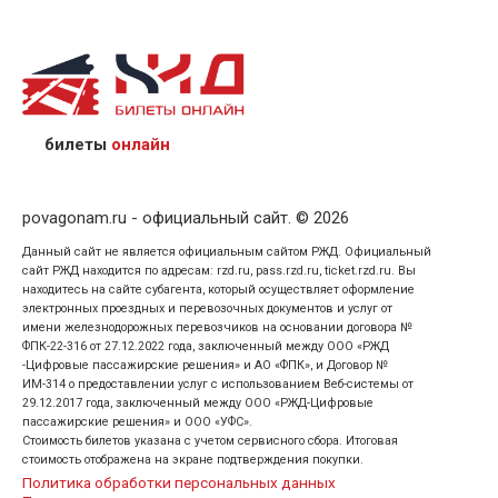
назвав кассиру 14-значный номер заказа;
предъявив удостоверение личности пассажира, на
кого оформлен билет.
билеты
онлайн
povagonam.ru - официальный сайт. © 2026
Данный сайт не является официальным сайтом РЖД. Официальный
сайт РЖД находится по адресам: rzd.ru, pass.rzd.ru, ticket.rzd.ru. Вы
находитесь на сайте субагента, который осуществляет оформление
электронных проездных и перевозочных документов и услуг от
имени железнодорожных перевозчиков на основании договора №
ФПК-22-316 от 27.12.2022 года, заключенный между ООО «РЖД
-Цифровые пассажирские решения» и АО «ФПК», и Договор №
ИМ-314 о предоставлении услуг с использованием Веб-системы от
29.12.2017 года, заключенный между ООО «РЖД-Цифровые
пассажирские решения» и ООО «УФС».
Стоимость билетов указана с учетом сервисного сбора. Итоговая
стоимость отображена на экране подтверждения покупки.
Политика обработки персональных данных