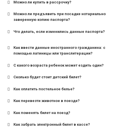
Можно ли купить в рассрочку?
Можно ли предъявить при посадке нотариально
заверенную копию паспорта?
Что делать, если изменились данные паспорта?
Как ввести данные иностранного гражданина: с
помощью латиницы или транслитерации?
С какого возраста ребенок может ездить один?
Сколько будет стоит детский билет?
Как оплатить постельное белье?
для поездов дальнего следования — от 10 лет и
старше;
Как перевезти животное в поезде?
для пригородных поездов — от 7 лет.
Как поменять билет на поезд?
Как забрать электронный билет в кассе?