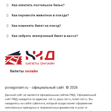
Как оплатить постельное белье?
для поездов дальнего следования — от 10 лет и
старше;
Как перевезти животное в поезде?
для пригородных поездов — от 7 лет.
Как поменять билет на поезд?
Как забрать электронный билет в кассе?
назвав кассиру 14-значный номер заказа;
предъявив удостоверение личности пассажира, на
кого оформлен билет.
билеты
онлайн
povagonam.ru - официальный сайт. © 2026
Данный сайт не является официальным сайтом РЖД. Официальный
сайт РЖД находится по адресам: rzd.ru, pass.rzd.ru, ticket.rzd.ru. Вы
находитесь на сайте субагента, который осуществляет оформление
электронных проездных и перевозочных документов и услуг от