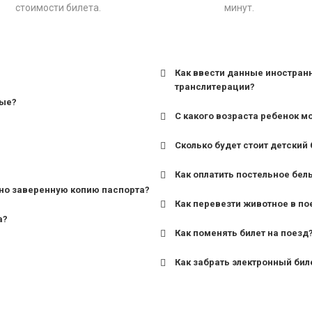
стоимости билета.
минут.
Как ввести данные иностран
транслитерации?
ные?
С какого возраста ребенок м
Сколько будет стоит детский 
для поездов дальнего сле
Как оплатить постельное бел
для пригородных поездов 
но заверенную копию паспорта?
Как перевезти животное в по
а?
Как поменять билет на поезд
Как забрать электронный бил