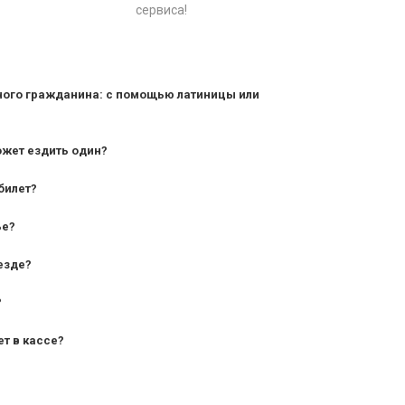
сервиса!
ного гражданина: с помощью латиницы или
ожет ездить один?
билет?
дования — от 10 лет и старше;
ье?
— от 7 лет.
езде?
?
ет в кассе?