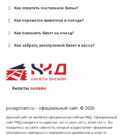
Как оплатить постельное белье?
для поездов дальнего следования — от 10 лет и
старше;
Как перевезти животное в поезде?
для пригородных поездов — от 7 лет.
Как поменять билет на поезд?
Как забрать электронный билет в кассе?
назвав кассиру 14-значный номер заказа;
предъявив удостоверение личности пассажира, на
кого оформлен билет.
билеты
онлайн
povagonam.ru - официальный сайт. © 2026
Данный сайт не является официальным сайтом РЖД. Официальный
сайт РЖД находится по адресам: rzd.ru, pass.rzd.ru, ticket.rzd.ru. Вы
находитесь на сайте субагента, который осуществляет оформление
электронных проездных и перевозочных документов и услуг от