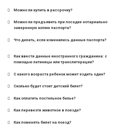
Можно ли купить в рассрочку?
Можно ли предъявить при посадке нотариально
заверенную копию паспорта?
Что делать, если изменились данные паспорта?
Как ввести данные иностранного гражданина: с
помощью латиницы или транслитерации?
С какого возраста ребенок может ездить один?
Сколько будет стоит детский билет?
Как оплатить постельное белье?
для поездов дальнего следования — от 10 лет и
старше;
Как перевезти животное в поезде?
для пригородных поездов — от 7 лет.
Как поменять билет на поезд?