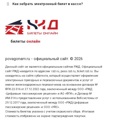
Как забрать электронный билет в кассе?
назвав кассиру 14-значный номер заказа;
предъявив удостоверение личности пассажира, на
кого оформлен билет.
билеты
онлайн
povagonam.ru - официальный сайт. © 2026
Данный сайт не является официальным сайтом РЖД. Официальный
сайт РЖД находится по адресам: rzd.ru, pass.rzd.ru, ticket.rzd.ru. Вы
находитесь на сайте субагента, который осуществляет оформление
электронных проездных и перевозочных документов и услуг от
имени железнодорожных перевозчиков на основании договора №
ФПК-22-316 от 27.12.2022 года, заключенный между ООО «РЖД
-Цифровые пассажирские решения» и АО «ФПК», и Договор №
ИМ-314 о предоставлении услуг с использованием Веб-системы от
29.12.2017 года, заключенный между ООО «РЖД-Цифровые
пассажирские решения» и ООО «УФС».
Стоимость билетов указана с учетом сервисного сбора. Итоговая
стоимость отображена на экране подтверждения покупки.