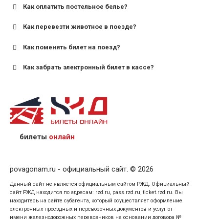
Как оплатить постельное белье?
для поездов дальнего следования — от 10 лет и
старше;
Как перевезти животное в поезде?
для пригородных поездов — от 7 лет.
Как поменять билет на поезд?
Как забрать электронный билет в кассе?
назвав кассиру 14-значный номер заказа;
предъявив удостоверение личности пассажира, на
кого оформлен билет.
билеты
онлайн
povagonam.ru - официальный сайт. © 2026
Данный сайт не является официальным сайтом РЖД. Официальный
сайт РЖД находится по адресам: rzd.ru, pass.rzd.ru, ticket.rzd.ru. Вы
находитесь на сайте субагента, который осуществляет оформление
электронных проездных и перевозочных документов и услуг от
имени железнодорожных перевозчиков на основании договора №