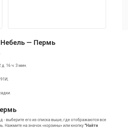
 Небель — Пермь
.
. 16 ч. 3 мин.
091И;
садки.
Пермь
- выберите его из списка выше, где отображаются все
ь. Нажмите на значок «корзины» или кнопку
"Найти