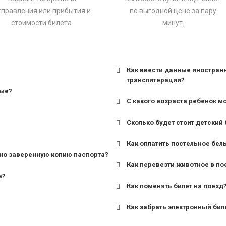
тправления или прибытия и
по выгодной цене за пару
стоимости билета.
минут.
Как ввести данные иностран
транслитерации?
ные?
С какого возраста ребенок м
Сколько будет стоит детский 
для поездов дальнего сле
Как оплатить постельное бел
для пригородных поездов 
но заверенную копию паспорта?
Как перевезти животное в по
а?
Как поменять билет на поезд
Как забрать электронный бил