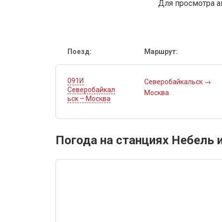
Для просмотра а
Поезд:
Маршрут:
091И
Северобайкальск
→
Северобайкал
Москва
ьск – Москва
Погода на станциях Небель 