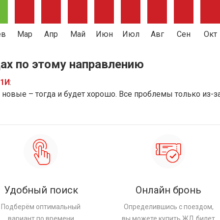
ев
Мар
Апр
Май
Июн
Июл
Авг
Сен
Окт
ах по этому направлению
91И
:
новые – тогда и будет хорошо. Все проблемы только из-з
Удобный поиск
Онлайн бронь
Подберём оптимальный
Определившись с поездом,
вариант по времени
вы можете купить ЖД билет