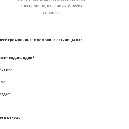
фиксирована, включая комиссию
сервиса!
ного гражданина: с помощью латиницы или
ожет ездить один?
билет?
дования — от 10 лет и старше;
ье?
— от 7 лет.
езде?
?
ет в кассе?