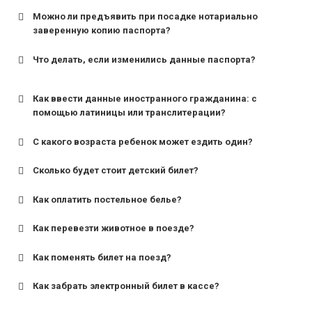
Можно ли предъявить при посадке нотариально
заверенную копию паспорта?
Что делать, если изменились данные паспорта?
Как ввести данные иностранного гражданина: с
помощью латиницы или транслитерации?
С какого возраста ребенок может ездить один?
Сколько будет стоит детский билет?
Как оплатить постельное белье?
для поездов дальнего следования — от 10 лет и
старше;
Как перевезти животное в поезде?
для пригородных поездов — от 7 лет.
Как поменять билет на поезд?
Как забрать электронный билет в кассе?