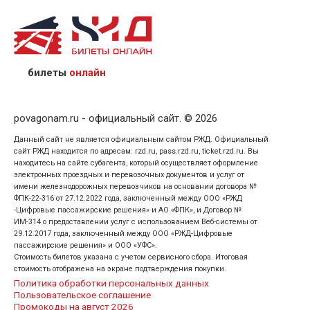
назвав кассиру 14-значный номер заказа;
предъявив удостоверение личности пассажира, на
кого оформлен билет.
билеты
онлайн
povagonam.ru - официальный сайт. © 2026
Данный сайт не является официальным сайтом РЖД. Официальный
сайт РЖД находится по адресам: rzd.ru, pass.rzd.ru, ticket.rzd.ru. Вы
находитесь на сайте субагента, который осуществляет оформление
электронных проездных и перевозочных документов и услуг от
имени железнодорожных перевозчиков на основании договора №
ФПК-22-316 от 27.12.2022 года, заключенный между ООО «РЖД
-Цифровые пассажирские решения» и АО «ФПК», и Договор №
ИМ-314 о предоставлении услуг с использованием Веб-системы от
29.12.2017 года, заключенный между ООО «РЖД-Цифровые
пассажирские решения» и ООО «УФС».
Стоимость билетов указана с учетом сервисного сбора. Итоговая
стоимость отображена на экране подтверждения покупки.
Политика обработки персональных данных
Пользовательское соглашение
Промокоды на август 2026