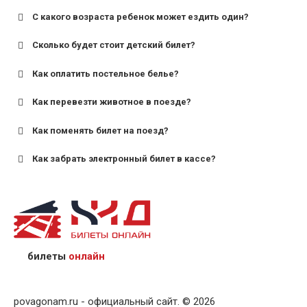
С какого возраста ребенок может ездить один?
Сколько будет стоит детский билет?
Как оплатить постельное белье?
для поездов дальнего следования — от 10 лет и
старше;
Как перевезти животное в поезде?
для пригородных поездов — от 7 лет.
Как поменять билет на поезд?
Как забрать электронный билет в кассе?
назвав кассиру 14-значный номер заказа;
предъявив удостоверение личности пассажира, на
кого оформлен билет.
билеты
онлайн
povagonam.ru - официальный сайт. © 2026