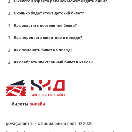
С какого возраста ребенок может ездить один?
Сколько будет стоит детский билет?
Как оплатить постельное белье?
для поездов дальнего следования — от 10 лет и
старше;
Как перевезти животное в поезде?
для пригородных поездов — от 7 лет.
Как поменять билет на поезд?
Как забрать электронный билет в кассе?
назвав кассиру 14-значный номер заказа;
предъявив удостоверение личности пассажира, на
кого оформлен билет.
билеты
онлайн
povagonam.ru - официальный сайт. © 2026