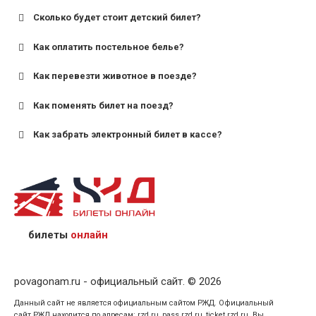
Сколько будет стоит детский билет?
Как оплатить постельное белье?
для поездов дальнего следования — от 10 лет и
старше;
Как перевезти животное в поезде?
для пригородных поездов — от 7 лет.
Как поменять билет на поезд?
Как забрать электронный билет в кассе?
назвав кассиру 14-значный номер заказа;
предъявив удостоверение личности пассажира, на
кого оформлен билет.
билеты
онлайн
povagonam.ru - официальный сайт. © 2026
Данный сайт не является официальным сайтом РЖД. Официальный
сайт РЖД находится по адресам: rzd.ru, pass.rzd.ru, ticket.rzd.ru. Вы