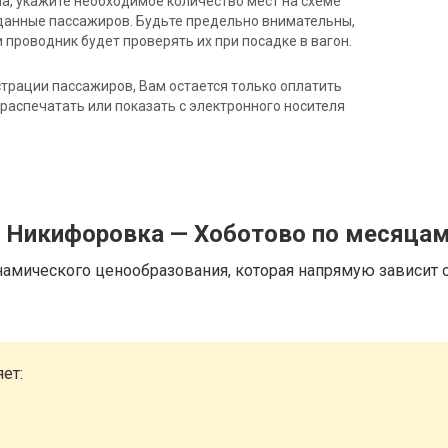
на, укажите необходимое количество мест на схеме
данные пассажиров. Будьте предельно внимательны,
 проводник будет проверять их при посадке в вагон.
трации пассажиров, Вам остается только оплатить
распечатать или показать с электронного носителя
д Никифоровка — Хоботово по месяца
намического ценообразования, которая напрямую зависит о
ет: