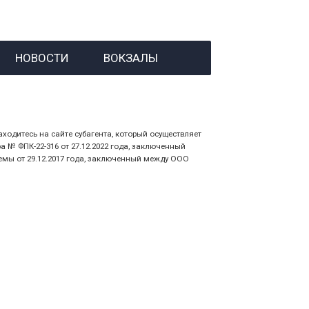
й номер заказа;
НОВОСТИ
ВОКЗАЛЫ
 личности пассажира, на кого оформлен
аходитесь на сайте субагента, который осуществляет
№ ФПК-22-316 от 27.12.2022 года, заключенный
емы от 29.12.2017 года, заключенный между ООО