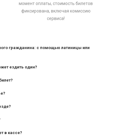
момент оплаты, стоимость билетов
фиксирована, включая комиссию
сервиса!
ного гражданина: с помощью латиницы или
ожет ездить один?
билет?
дования — от 10 лет и старше;
ье?
— от 7 лет.
езде?
?
ет в кассе?