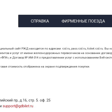
назвав кассиру 14-значны
СПРАВКА
ФИРМЕННЫЕ ПОЕЗДА
предъявив удостоверение
билет.
ный сайт РЖД находится по адресам: rzd.ru, pass.rzd.ru, ticket.rzd.ru. Вы н
нтов и услуг от имени железнодорожных перевозчиков на основании договора 
ПК», и Договор № ИМ-314 о предоставлении услуг с использованием Веб-сист
оговая стоимость отображена на экране подтверждения покупки.
ский пр, д.16, стр. 5. оф. 25
ли
support@gdbilet.ru