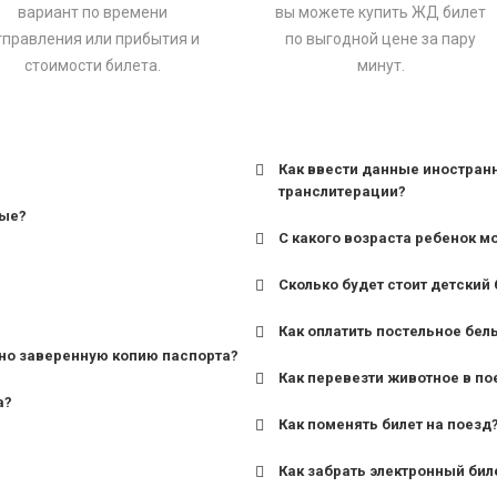
вариант по времени
вы можете купить ЖД билет
тправления или прибытия и
по выгодной цене за пару
стоимости билета.
минут.
Как ввести данные иностран
транслитерации?
ные?
С какого возраста ребенок м
Сколько будет стоит детский 
для поездов дальнего сле
Как оплатить постельное бел
для пригородных поездов 
но заверенную копию паспорта?
Как перевезти животное в по
а?
Как поменять билет на поезд
Как забрать электронный бил