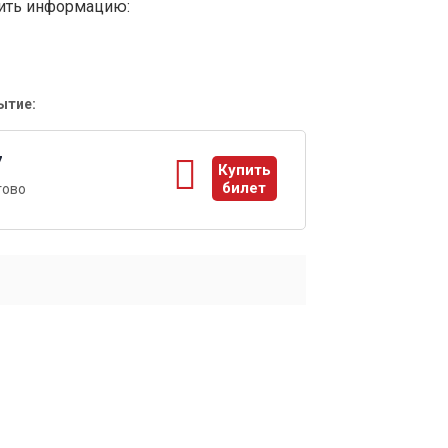
вить информацию:
ытие:
7
Купить
билет
тово
ы