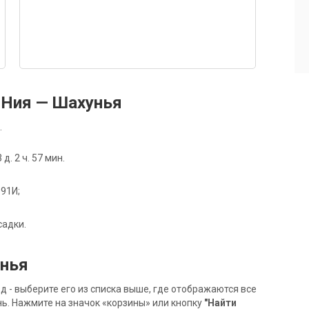
 Ния — Шахунья
.
. 2 ч. 57 мин.
091И;
садки.
унья
- выберите его из списка выше, где отображаются все
ь. Нажмите на значок «корзины» или кнопку
"Найти