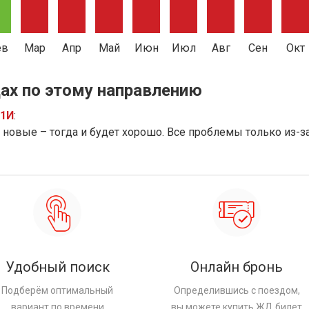
ев
Мар
Апр
Май
Июн
Июл
Авг
Сен
Окт
ах по этому направлению
91И
:
новые – тогда и будет хорошо. Все проблемы только из-з
Удобный поиск
Онлайн бронь
Подберём оптимальный
Определившись с поездом,
вариант по времени
вы можете купить ЖД билет