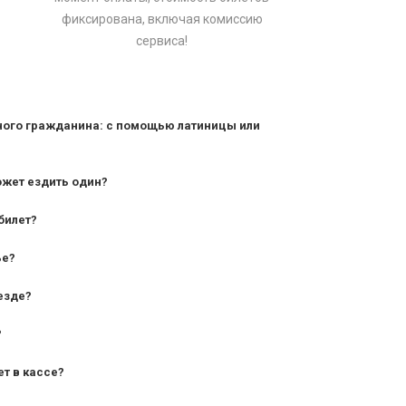
фиксирована, включая комиссию
сервиса!
ного гражданина: с помощью латиницы или
ожет ездить один?
билет?
дования — от 10 лет и старше;
ье?
— от 7 лет.
езде?
?
ет в кассе?