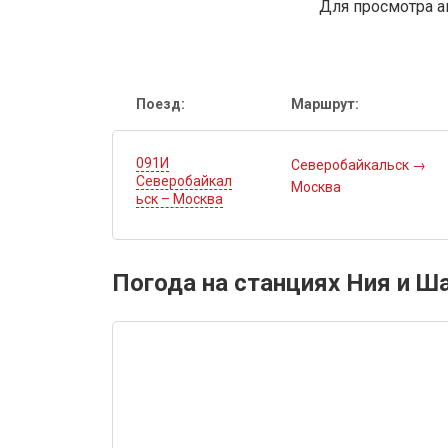
Для просмотра а
Поезд:
Маршрут:
091И
Северобайкальск
→
Северобайкал
Москва
ьск – Москва
Погода на станциях Ния и Ш