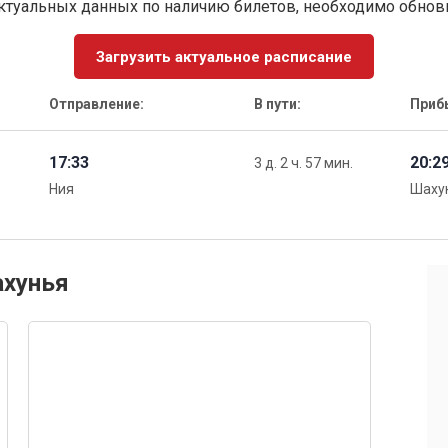
ктуальных данных по наличию билетов, необходимо обно
Загрузить актуальное расписание
Отправление:
В пути:
Приб
17:33
20:2
3 д. 2 ч. 57 мин.
Ния
Шаху
ахунья