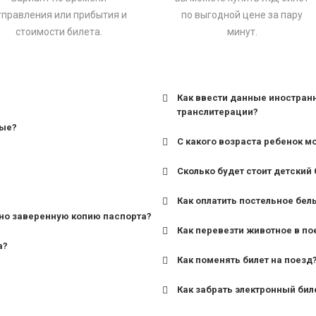
тправления или прибытия и
по выгодной цене за пару
стоимости билета.
минут.
Как ввести данные иностран
транслитерации?
ные?
С какого возраста ребенок м
Сколько будет стоит детский 
для поездов дальнего сле
Как оплатить постельное бел
для пригородных поездов 
но заверенную копию паспорта?
Как перевезти животное в по
а?
Как поменять билет на поезд
Как забрать электронный бил