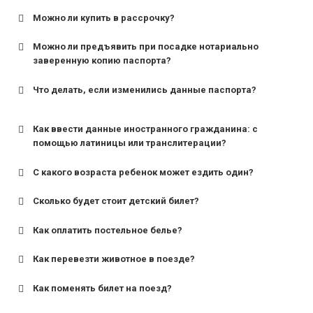
Можно ли купить в рассрочку?
Можно ли предъявить при посадке нотариально
заверенную копию паспорта?
Что делать, если изменились данные паспорта?
Как ввести данные иностранного гражданина: с
помощью латиницы или транслитерации?
С какого возраста ребенок может ездить один?
Сколько будет стоит детский билет?
Как оплатить постельное белье?
для поездов дальнего следования — от 10 лет и
старше;
Как перевезти животное в поезде?
для пригородных поездов — от 7 лет.
Как поменять билет на поезд?