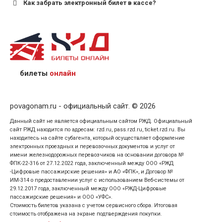
Как забрать электронный билет в кассе?
назвав кассиру 14-значный номер заказа;
предъявив удостоверение личности пассажира, на
кого оформлен билет.
билеты
онлайн
povagonam.ru - официальный сайт. © 2026
Данный сайт не является официальным сайтом РЖД. Официальный
сайт РЖД находится по адресам: rzd.ru, pass.rzd.ru, ticket.rzd.ru. Вы
находитесь на сайте субагента, который осуществляет оформление
электронных проездных и перевозочных документов и услуг от
имени железнодорожных перевозчиков на основании договора №
ФПК-22-316 от 27.12.2022 года, заключенный между ООО «РЖД
-Цифровые пассажирские решения» и АО «ФПК», и Договор №
ИМ-314 о предоставлении услуг с использованием Веб-системы от
29.12.2017 года, заключенный между ООО «РЖД-Цифровые
пассажирские решения» и ООО «УФС».
Стоимость билетов указана с учетом сервисного сбора. Итоговая
стоимость отображена на экране подтверждения покупки.