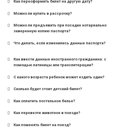
Как переоформить билет на другую дату?
Можно ли купить в рассрочку?
Можно ли предъявить при посадке нотариально
заверенную копию паспорта?
Что делать, если изменились данные паспорта?
Как ввести данные иностранного гражданина: с
помощью латиницы или транслитерации?
С какого возраста ребенок может ездить один?
Сколько будет стоит детский билет?
Как оплатить постельное белье?
для поездов дальнего следования — от 10 лет и
старше;
Как перевезти животное в поезде?
для пригородных поездов — от 7 лет.
Как поменять билет на поезд?