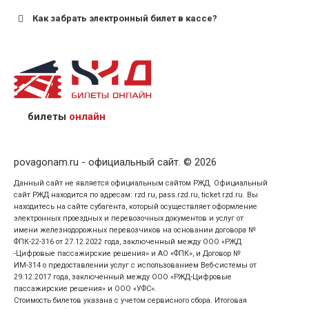
Как забрать электронный билет в кассе?
назвав кассиру 14-значный номер заказа;
предъявив удостоверение личности пассажира, на
кого оформлен билет.
билеты
онлайн
povagonam.ru - официальный сайт. © 2026
Данный сайт не является официальным сайтом РЖД. Официальный
сайт РЖД находится по адресам: rzd.ru, pass.rzd.ru, ticket.rzd.ru. Вы
находитесь на сайте субагента, который осуществляет оформление
электронных проездных и перевозочных документов и услуг от
имени железнодорожных перевозчиков на основании договора №
ФПК-22-316 от 27.12.2022 года, заключенный между ООО «РЖД
-Цифровые пассажирские решения» и АО «ФПК», и Договор №
ИМ-314 о предоставлении услуг с использованием Веб-системы от
29.12.2017 года, заключенный между ООО «РЖД-Цифровые
пассажирские решения» и ООО «УФС».
Стоимость билетов указана с учетом сервисного сбора. Итоговая