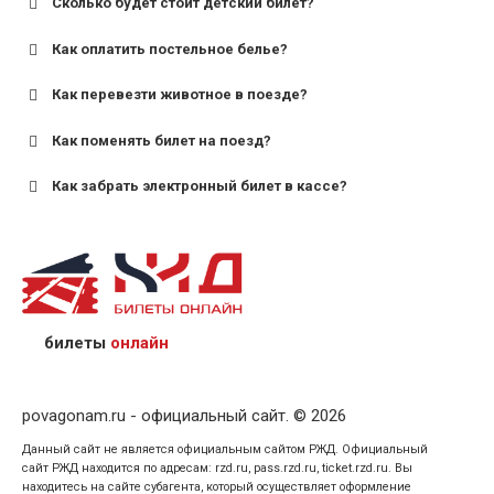
Сколько будет стоит детский билет?
Как оплатить постельное белье?
для поездов дальнего следования — от 10 лет и
старше;
Как перевезти животное в поезде?
для пригородных поездов — от 7 лет.
Как поменять билет на поезд?
Как забрать электронный билет в кассе?
назвав кассиру 14-значный номер заказа;
предъявив удостоверение личности пассажира, на
кого оформлен билет.
билеты
онлайн
povagonam.ru - официальный сайт. © 2026
Данный сайт не является официальным сайтом РЖД. Официальный
сайт РЖД находится по адресам: rzd.ru, pass.rzd.ru, ticket.rzd.ru. Вы
находитесь на сайте субагента, который осуществляет оформление