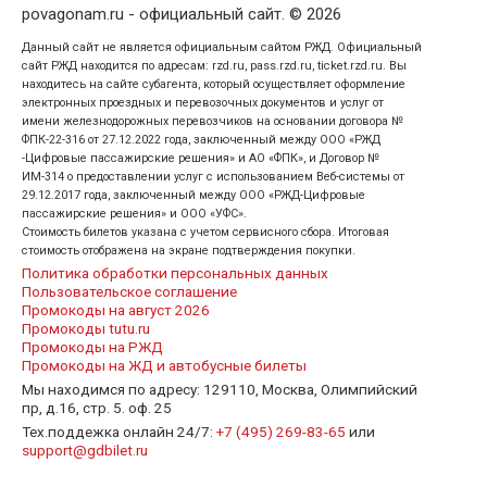
povagonam.ru - официальный сайт. © 2026
Данный сайт не является официальным сайтом РЖД. Официальный
сайт РЖД находится по адресам: rzd.ru, pass.rzd.ru, ticket.rzd.ru. Вы
находитесь на сайте субагента, который осуществляет оформление
электронных проездных и перевозочных документов и услуг от
имени железнодорожных перевозчиков на основании договора №
ФПК-22-316 от 27.12.2022 года, заключенный между ООО «РЖД
-Цифровые пассажирские решения» и АО «ФПК», и Договор №
ИМ-314 о предоставлении услуг с использованием Веб-системы от
29.12.2017 года, заключенный между ООО «РЖД-Цифровые
пассажирские решения» и ООО «УФС».
Стоимость билетов указана с учетом сервисного сбора. Итоговая
стоимость отображена на экране подтверждения покупки.
Политика обработки персональных данных
Пользовательское соглашение
Промокоды на август 2026
Промокоды tutu.ru
Промокоды на РЖД
Промокоды на ЖД и автобусные билеты
Мы находимся по адресу: 129110, Москва, Олимпийский
пр, д.16, стр. 5. оф. 25
Тех.поддежка онлайн 24/7:
+7 (495) 269-83-65
или
support@gdbilet.ru