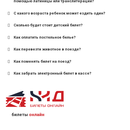
помощью латиницы или транслитерации?
С какого возраста ребенок может ездить один?
Сколько будет стоит детский билет?
Как оплатить постельное белье?
для поездов дальнего следования — от 10 лет и
старше;
Как перевезти животное в поезде?
для пригородных поездов — от 7 лет.
Как поменять билет на поезд?
Как забрать электронный билет в кассе?
назвав кассиру 14-значный номер заказа;
предъявив удостоверение личности пассажира, на
кого оформлен билет.
билеты
онлайн