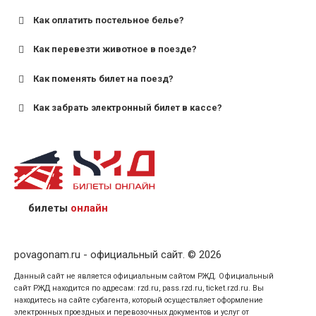
Как оплатить постельное белье?
для поездов дальнего следования — от 10 лет и
старше;
Как перевезти животное в поезде?
для пригородных поездов — от 7 лет.
Как поменять билет на поезд?
Как забрать электронный билет в кассе?
назвав кассиру 14-значный номер заказа;
предъявив удостоверение личности пассажира, на
кого оформлен билет.
билеты
онлайн
povagonam.ru - официальный сайт. © 2026
Данный сайт не является официальным сайтом РЖД. Официальный
сайт РЖД находится по адресам: rzd.ru, pass.rzd.ru, ticket.rzd.ru. Вы
находитесь на сайте субагента, который осуществляет оформление
электронных проездных и перевозочных документов и услуг от