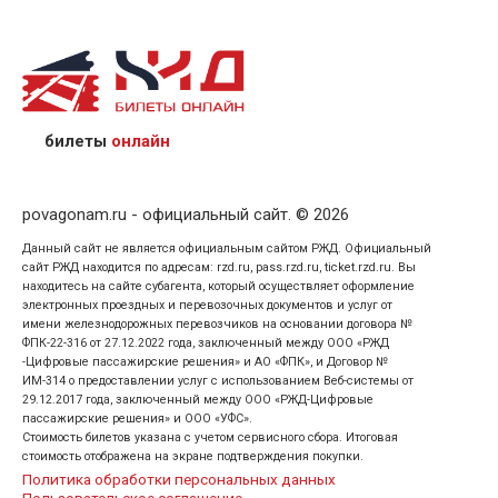
назвав кассиру 14-значный номер заказа;
предъявив удостоверение личности пассажира, на
кого оформлен билет.
билеты
онлайн
povagonam.ru - официальный сайт. © 2026
Данный сайт не является официальным сайтом РЖД. Официальный
сайт РЖД находится по адресам: rzd.ru, pass.rzd.ru, ticket.rzd.ru. Вы
находитесь на сайте субагента, который осуществляет оформление
электронных проездных и перевозочных документов и услуг от
имени железнодорожных перевозчиков на основании договора №
ФПК-22-316 от 27.12.2022 года, заключенный между ООО «РЖД
-Цифровые пассажирские решения» и АО «ФПК», и Договор №
ИМ-314 о предоставлении услуг с использованием Веб-системы от
29.12.2017 года, заключенный между ООО «РЖД-Цифровые
пассажирские решения» и ООО «УФС».
Стоимость билетов указана с учетом сервисного сбора. Итоговая
стоимость отображена на экране подтверждения покупки.
Политика обработки персональных данных