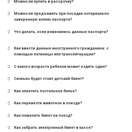
Можно ли купить в рассрочку?
Можно ли предъявить при посадке нотариально
заверенную копию паспорта?
Что делать, если изменились данные паспорта?
Как ввести данные иностранного гражданина: с
помощью латиницы или транслитерации?
С какого возраста ребенок может ездить один?
Сколько будет стоит детский билет?
Как оплатить постельное белье?
для поездов дальнего следования — от 10 лет и
старше;
Как перевезти животное в поезде?
для пригородных поездов — от 7 лет.
Как поменять билет на поезд?
Как забрать электронный билет в кассе?