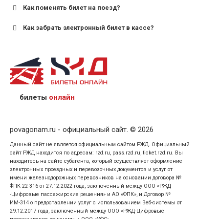
Как поменять билет на поезд?
Как забрать электронный билет в кассе?
назвав кассиру 14-значный номер заказа;
предъявив удостоверение личности пассажира, на
кого оформлен билет.
билеты
онлайн
povagonam.ru - официальный сайт. © 2026
Данный сайт не является официальным сайтом РЖД. Официальный
сайт РЖД находится по адресам: rzd.ru, pass.rzd.ru, ticket.rzd.ru. Вы
находитесь на сайте субагента, который осуществляет оформление
электронных проездных и перевозочных документов и услуг от
имени железнодорожных перевозчиков на основании договора №
ФПК-22-316 от 27.12.2022 года, заключенный между ООО «РЖД
-Цифровые пассажирские решения» и АО «ФПК», и Договор №
ИМ-314 о предоставлении услуг с использованием Веб-системы от
29.12.2017 года, заключенный между ООО «РЖД-Цифровые