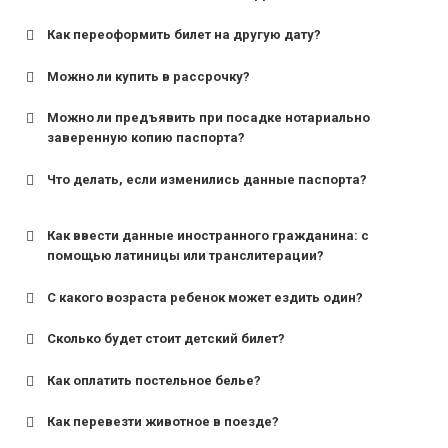
Как переоформить билет на другую дату?
Можно ли купить в рассрочку?
Можно ли предъявить при посадке нотариально
заверенную копию паспорта?
Что делать, если изменились данные паспорта?
Как ввести данные иностранного гражданина: с
помощью латиницы или транслитерации?
С какого возраста ребенок может ездить один?
Сколько будет стоит детский билет?
Как оплатить постельное белье?
для поездов дальнего следования — от 10 лет и
старше;
Как перевезти животное в поезде?
для пригородных поездов — от 7 лет.