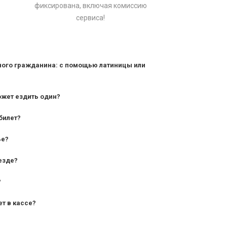
фиксирована, включая комиссию
сервиса!
ного гражданина: с помощью латиницы или
ожет ездить один?
билет?
дования — от 10 лет и старше;
ье?
— от 7 лет.
езде?
?
ет в кассе?