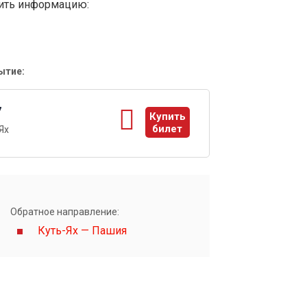
вить информацию:
ытие:
7
Купить
билет
Ях
ы
Обратное направление:
Куть-Ях — Пашия