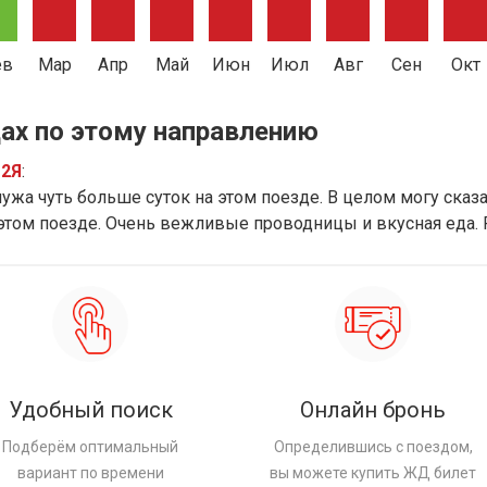
ев
Мар
Апр
Май
Июн
Июл
Авг
Сен
Окт
ах по этому направлению
12Я
:
ужа чуть больше суток на этом поезде. В целом могу сказат
 этом поезде. Очень вежливые проводницы и вкусная еда.
Удобный поиск
Онлайн бронь
Подберём оптимальный
Определившись с поездом,
вариант по времени
вы можете купить ЖД билет