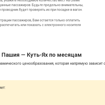
на, укажите необходимое количество мест на схеме
данные пассажиров. Будьте предельно внимательны,
 проводник будет проверять их при посадке в вагон.
трации пассажиров, Вам остается только оплатить
распечатать или показать с электронного носителя
д Пашия — Куть-Ях по месяцам
намического ценообразования, которая напрямую зависит о
ет: