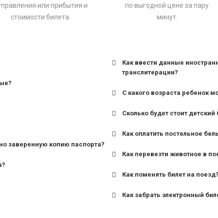
тправления или прибытия и
по выгодной цене за пару
стоимости билета.
минут.
Как ввести данные иностран
транслитерации?
ные?
С какого возраста ребенок м
Сколько будет стоит детский 
для поездов дальнего сле
Как оплатить постельное бел
для пригородных поездов 
но заверенную копию паспорта?
Как перевезти животное в по
а?
Как поменять билет на поезд
Как забрать электронный бил