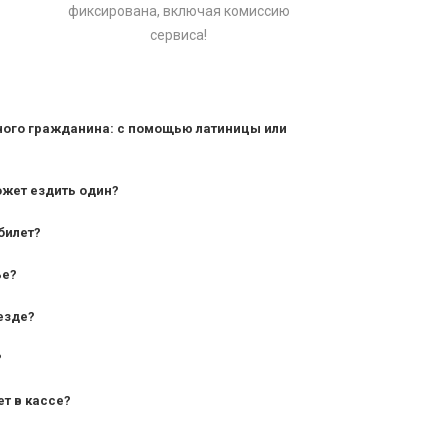
фиксирована, включая комиссию
сервиса!
ного гражданина: с помощью латиницы или
ожет ездить один?
билет?
дования — от 10 лет и старше;
ье?
— от 7 лет.
езде?
?
ет в кассе?