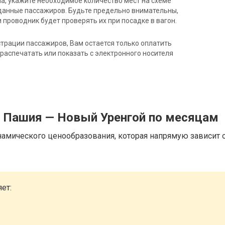
на, укажите необходимое количество мест на схеме
данные пассажиров. Будьте предельно внимательны,
 проводник будет проверять их при посадке в вагон.
трации пассажиров, Вам остается только оплатить
распечатать или показать с электронного носителя
д Пашия — Новый Уренгой по месяцам
намического ценообразования, которая напрямую зависит о
ет: