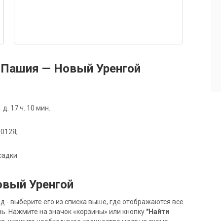
 Пашия — Новый Уренгой
.
. 17 ч. 10 мин.
 012Я;
садки.
овый Уренгой
- выберите его из списка выше, где отображаются все
ь. Нажмите на значок «корзины» или кнопку
"Найти