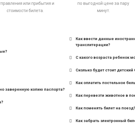
тправления или прибытия и
по выгодной цене за пару
стоимости билета.
минут.
Как ввести данные иностран
транслитерации?
ные?
С какого возраста ребенок м
Сколько будет стоит детский 
для поездов дальнего сле
Как оплатить постельное бел
для пригородных поездов 
но заверенную копию паспорта?
Как перевезти животное в по
а?
Как поменять билет на поезд
Как забрать электронный бил