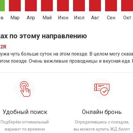
ев
Мар
Апр
Май
Июн
Июл
Авг
Сен
Окт
ах по этому направлению
12Я
:
ужа чуть больше суток на этом поезде. В целом могу сказат
 этом поезде. Очень вежливые проводницы и вкусная еда.
Удобный поиск
Онлайн бронь
Подберём оптимальный
Определившись с поездом,
вариант по времени
вы можете купить ЖД билет