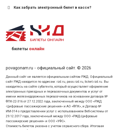
Как забрать электронный билет в кассе?
назвав кассиру 14-значный номер заказа;
предъявив удостоверение личности пассажира, на
кого оформлен билет.
билеты
онлайн
povagonam.ru - официальный сайт. © 2026
Данный сайт не является официальным сайтом РЖД. Официальный
сайт РЖД находится по адресам: rzd.ru, pass.rzd.ru, ticket.rzd.ru. Вы
находитесь на сайте субагента, который осуществляет оформление
электронных проездных и перевозочных документов и услуг от
имени железнодорожных перевозчиков на основании договора №
ФПК-22-316 от 27.12.2022 года, заключенный между ООО «РЖД
-Цифровые пассажирские решения» и АО «ФПК», и Договор №
ИМ-314 о предоставлении услуг с использованием Веб-системы от
29.12.2017 года, заключенный между ООО «РЖД-Цифровые
пассажирские решения» и ООО «УФС».
Стоимость билетов указана с учетом сервисного сбора. Итоговая