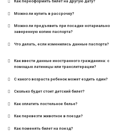
Как переоформить билет на другую дату?
Можно ли купить в рассрочку?
Можно ли предъявить при посадке нотариально
заверенную копию паспорта?
Что делать, если изменились данные паспорта?
Как ввести данные иностранного гражданина: с
помощью латиницы или транслитерации?
С какого возраста ребенок может ездить один?
Сколько будет стоит детский билет?
Как оплатить постельное белье?
для поездов дальнего следования — от 10 лет и
старше;
Как перевезти животное в поезде?
для пригородных поездов — от 7 лет.
Как поменять билет на поезд?