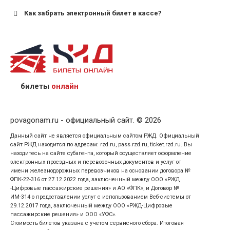
Как забрать электронный билет в кассе?
назвав кассиру 14-значный номер заказа;
предъявив удостоверение личности пассажира, на
кого оформлен билет.
билеты
онлайн
povagonam.ru - официальный сайт. © 2026
Данный сайт не является официальным сайтом РЖД. Официальный
сайт РЖД находится по адресам: rzd.ru, pass.rzd.ru, ticket.rzd.ru. Вы
находитесь на сайте субагента, который осуществляет оформление
электронных проездных и перевозочных документов и услуг от
имени железнодорожных перевозчиков на основании договора №
ФПК-22-316 от 27.12.2022 года, заключенный между ООО «РЖД
-Цифровые пассажирские решения» и АО «ФПК», и Договор №
ИМ-314 о предоставлении услуг с использованием Веб-системы от
29.12.2017 года, заключенный между ООО «РЖД-Цифровые
пассажирские решения» и ООО «УФС».
Стоимость билетов указана с учетом сервисного сбора. Итоговая