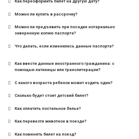
Как переоформить билет на другую дату?
Можно ли купить в рассрочку?
Можно ли предъявить при посадке нотариально
заверенную копию паспорта?
Что делать, если изменились данные паспорта?
Как ввести данные иностранного гражданина: с
помощью латиницы или транслитерации?
С какого возраста ребенок может ездить один?
Сколько будет стоит детский билет?
Как оплатить постельное белье?
для поездов дальнего следования — от 10 лет и
старше;
Как перевезти животное в поезде?
для пригородных поездов — от 7 лет.
Как поменять билет на поезд?