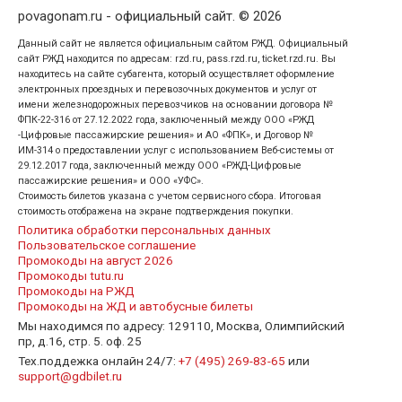
povagonam.ru - официальный сайт. © 2026
Данный сайт не является официальным сайтом РЖД. Официальный
сайт РЖД находится по адресам: rzd.ru, pass.rzd.ru, ticket.rzd.ru. Вы
находитесь на сайте субагента, который осуществляет оформление
электронных проездных и перевозочных документов и услуг от
имени железнодорожных перевозчиков на основании договора №
ФПК-22-316 от 27.12.2022 года, заключенный между ООО «РЖД
-Цифровые пассажирские решения» и АО «ФПК», и Договор №
ИМ-314 о предоставлении услуг с использованием Веб-системы от
29.12.2017 года, заключенный между ООО «РЖД-Цифровые
пассажирские решения» и ООО «УФС».
Стоимость билетов указана с учетом сервисного сбора. Итоговая
стоимость отображена на экране подтверждения покупки.
Политика обработки персональных данных
Пользовательское соглашение
Промокоды на август 2026
Промокоды tutu.ru
Промокоды на РЖД
Промокоды на ЖД и автобусные билеты
Мы находимся по адресу: 129110, Москва, Олимпийский
пр, д.16, стр. 5. оф. 25
Тех.поддежка онлайн 24/7:
+7 (495) 269-83-65
или
support@gdbilet.ru