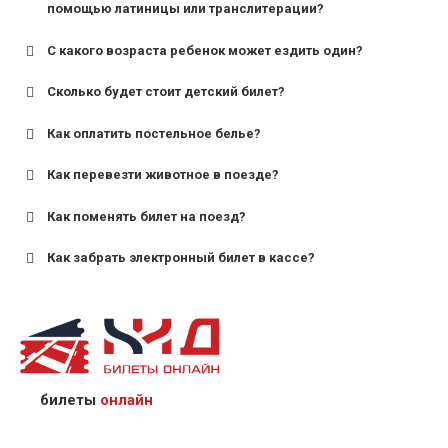
помощью латиницы или транслитерации?
С какого возраста ребенок может ездить один?
Сколько будет стоит детский билет?
Как оплатить постельное белье?
для поездов дальнего следования — от 10 лет и
старше;
Как перевезти животное в поезде?
для пригородных поездов — от 7 лет.
Как поменять билет на поезд?
Как забрать электронный билет в кассе?
назвав кассиру 14-значный номер заказа;
предъявив удостоверение личности пассажира, на
кого оформлен билет.
билеты
онлайн