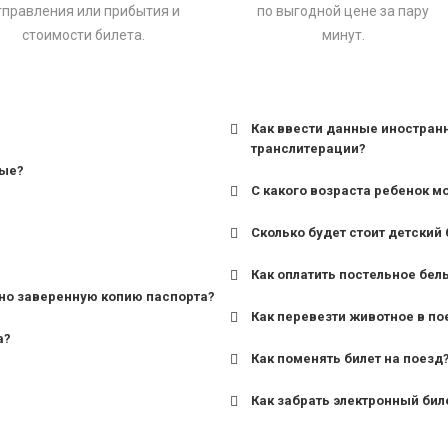
тправления или прибытия и
по выгодной цене за пару
стоимости билета.
минут.
Как ввести данные иностран
транслитерации?
ные?
С какого возраста ребенок м
Сколько будет стоит детский 
для поездов дальнего сле
Как оплатить постельное бел
для пригородных поездов 
но заверенную копию паспорта?
Как перевезти животное в по
а?
Как поменять билет на поезд
Как забрать электронный бил