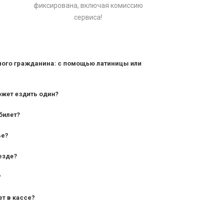
фиксирована, включая комиссию
сервиса!
ного гражданина: с помощью латиницы или
ожет ездить один?
билет?
дования — от 10 лет и старше;
ье?
— от 7 лет.
езде?
?
ет в кассе?