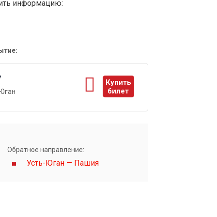
вить информацию:
ытие:
7
Купить
билет
-Юган
ы
Обратное направление:
Усть-Юган — Пашия