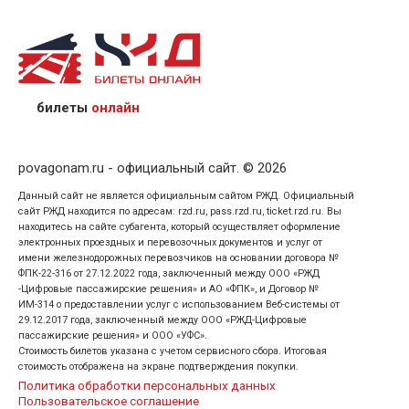
назвав кассиру 14-значный номер заказа;
предъявив удостоверение личности пассажира, на
кого оформлен билет.
билеты
онлайн
povagonam.ru - официальный сайт. © 2026
Данный сайт не является официальным сайтом РЖД. Официальный
сайт РЖД находится по адресам: rzd.ru, pass.rzd.ru, ticket.rzd.ru. Вы
находитесь на сайте субагента, который осуществляет оформление
электронных проездных и перевозочных документов и услуг от
имени железнодорожных перевозчиков на основании договора №
ФПК-22-316 от 27.12.2022 года, заключенный между ООО «РЖД
-Цифровые пассажирские решения» и АО «ФПК», и Договор №
ИМ-314 о предоставлении услуг с использованием Веб-системы от
29.12.2017 года, заключенный между ООО «РЖД-Цифровые
пассажирские решения» и ООО «УФС».
Стоимость билетов указана с учетом сервисного сбора. Итоговая
стоимость отображена на экране подтверждения покупки.
Политика обработки персональных данных
Пользовательское соглашение