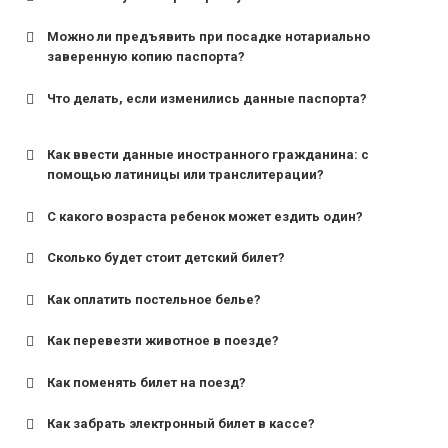
Можно ли предъявить при посадке нотариально
заверенную копию паспорта?
Что делать, если изменились данные паспорта?
Как ввести данные иностранного гражданина: с
помощью латиницы или транслитерации?
С какого возраста ребенок может ездить один?
Сколько будет стоит детский билет?
Как оплатить постельное белье?
для поездов дальнего следования — от 10 лет и
старше;
Как перевезти животное в поезде?
для пригородных поездов — от 7 лет.
Как поменять билет на поезд?
Как забрать электронный билет в кассе?