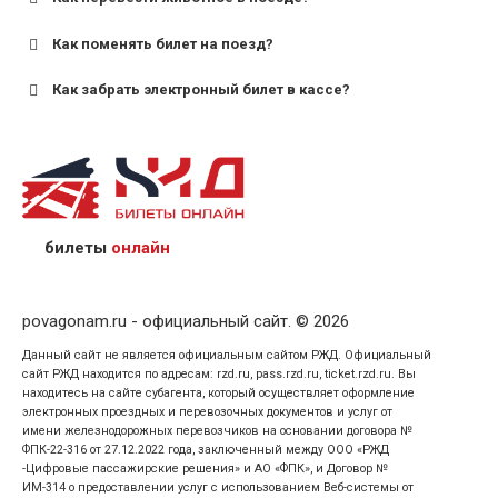
для пригородных поездов — от 7 лет.
Как поменять билет на поезд?
Как забрать электронный билет в кассе?
назвав кассиру 14-значный номер заказа;
предъявив удостоверение личности пассажира, на
кого оформлен билет.
билеты
онлайн
povagonam.ru - официальный сайт. © 2026
Данный сайт не является официальным сайтом РЖД. Официальный
сайт РЖД находится по адресам: rzd.ru, pass.rzd.ru, ticket.rzd.ru. Вы
находитесь на сайте субагента, который осуществляет оформление
электронных проездных и перевозочных документов и услуг от
имени железнодорожных перевозчиков на основании договора №
ФПК-22-316 от 27.12.2022 года, заключенный между ООО «РЖД
-Цифровые пассажирские решения» и АО «ФПК», и Договор №
ИМ-314 о предоставлении услуг с использованием Веб-системы от