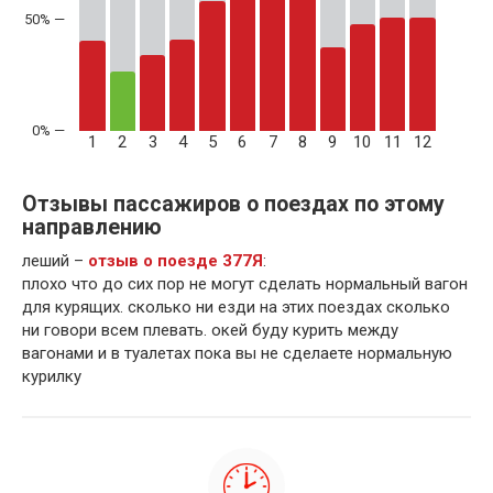
50% —
1
2
3
4
5
6
7
8
9
10
11
12
Отзывы пассажиров о поездах по этому
направлению
леший –
отзыв о поезде 377Я
:
плохо что до сих пор не могут сделать нормальный вагон
для курящих. сколько ни езди на этих поездах сколько
ни говори всем плевать. окей буду курить между
вагонами и в туалетах пока вы не сделаете нормальную
курилку