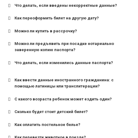
Что делать, если введены некорректные данные?
Как переоформить билет на другую дату?
Можно ли купить в рассрочку?
Можно ли предъявить при посадке нотариально
заверенную копию паспорта?
Что делать, если изменились данные паспорта?
Как ввести данные иностранного гражданина: с
помощью латиницы или транслитерации?
С какого возраста ребенок может ездить один?
Сколько будет стоит детский билет?
Как оплатить постельное белье?
для поездов дальнего следования — от 10 лет и
старше;
Как перевезти животное в поезде?