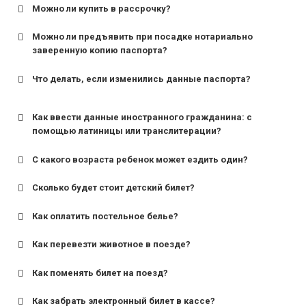
Можно ли купить в рассрочку?
Можно ли предъявить при посадке нотариально
заверенную копию паспорта?
Что делать, если изменились данные паспорта?
Как ввести данные иностранного гражданина: с
помощью латиницы или транслитерации?
С какого возраста ребенок может ездить один?
Сколько будет стоит детский билет?
Как оплатить постельное белье?
для поездов дальнего следования — от 10 лет и
старше;
Как перевезти животное в поезде?
для пригородных поездов — от 7 лет.
Как поменять билет на поезд?
Как забрать электронный билет в кассе?