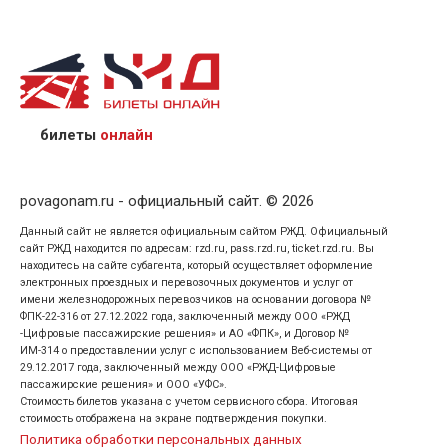
назвав кассиру 14-значный номер заказа;
предъявив удостоверение личности пассажира, на
кого оформлен билет.
билеты
онлайн
povagonam.ru - официальный сайт. © 2026
Данный сайт не является официальным сайтом РЖД. Официальный
сайт РЖД находится по адресам: rzd.ru, pass.rzd.ru, ticket.rzd.ru. Вы
находитесь на сайте субагента, который осуществляет оформление
электронных проездных и перевозочных документов и услуг от
имени железнодорожных перевозчиков на основании договора №
ФПК-22-316 от 27.12.2022 года, заключенный между ООО «РЖД
-Цифровые пассажирские решения» и АО «ФПК», и Договор №
ИМ-314 о предоставлении услуг с использованием Веб-системы от
29.12.2017 года, заключенный между ООО «РЖД-Цифровые
пассажирские решения» и ООО «УФС».
Стоимость билетов указана с учетом сервисного сбора. Итоговая
стоимость отображена на экране подтверждения покупки.
Политика обработки персональных данных