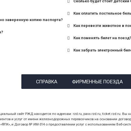
Сколько будет стоит детский 
для поездов дальнего сле
Как оплатить постельное бел
для пригородных поездов 
но заверенную копию паспорта?
Как перевезти животное в по
а?
Как поменять билет на поезд
Как забрать электронный бил
назвав кассиру 14-значны
СПРАВКА
ФИРМЕННЫЕ ПОЕЗДА
предъявив удостоверение
билет.
ный сайт РЖД находится по адресам: rzd.ru, pass.rzd.ru, ticket.rzd.ru. Вы н
нтов и услуг от имени железнодорожных перевозчиков на основании договора 
ПК», и Договор № ИМ-314 о предоставлении услуг с использованием Веб-сист