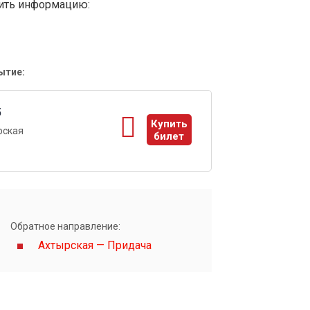
вить информацию:
ытие:
5
Купить
рская
билет
ы
Обратное направление:
Ахтырская — Придача