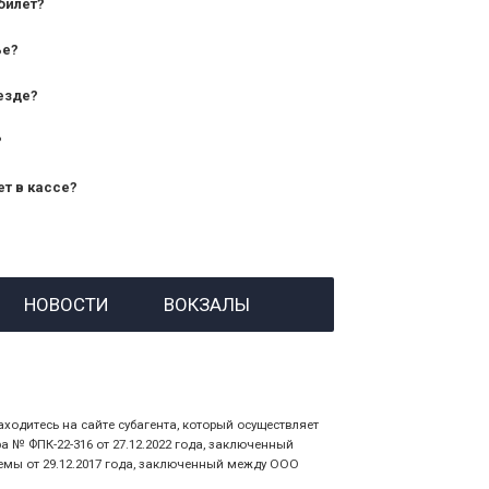
билет?
дования — от 10 лет и старше;
ье?
— от 7 лет.
езде?
?
ет в кассе?
й номер заказа;
НОВОСТИ
ВОКЗАЛЫ
 личности пассажира, на кого оформлен
аходитесь на сайте субагента, который осуществляет
№ ФПК-22-316 от 27.12.2022 года, заключенный
емы от 29.12.2017 года, заключенный между ООО