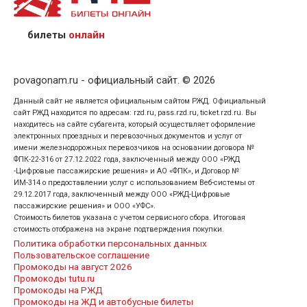
предъявив удостоверение личности пассажира, на
кого оформлен билет.
билеты
онлайн
povagonam.ru - официальный сайт. © 2026
Данный сайт не является официальным сайтом РЖД. Официальный
сайт РЖД находится по адресам: rzd.ru, pass.rzd.ru, ticket.rzd.ru. Вы
находитесь на сайте субагента, который осуществляет оформление
электронных проездных и перевозочных документов и услуг от
имени железнодорожных перевозчиков на основании договора №
ФПК-22-316 от 27.12.2022 года, заключенный между ООО «РЖД
-Цифровые пассажирские решения» и АО «ФПК», и Договор №
ИМ-314 о предоставлении услуг с использованием Веб-системы от
29.12.2017 года, заключенный между ООО «РЖД-Цифровые
пассажирские решения» и ООО «УФС».
Стоимость билетов указана с учетом сервисного сбора. Итоговая
стоимость отображена на экране подтверждения покупки.
Политика обработки персональных данных
Пользовательское соглашение
Промокоды на август 2026
Промокоды tutu.ru
Промокоды на РЖД
Промокоды на ЖД и автобусные билеты