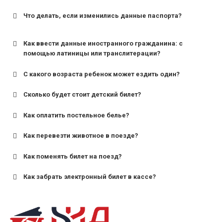
Что делать, если изменились данные паспорта?
Как ввести данные иностранного гражданина: с
помощью латиницы или транслитерации?
С какого возраста ребенок может ездить один?
Сколько будет стоит детский билет?
Как оплатить постельное белье?
для поездов дальнего следования — от 10 лет и
старше;
Как перевезти животное в поезде?
для пригородных поездов — от 7 лет.
Как поменять билет на поезд?
Как забрать электронный билет в кассе?
назвав кассиру 14-значный номер заказа;