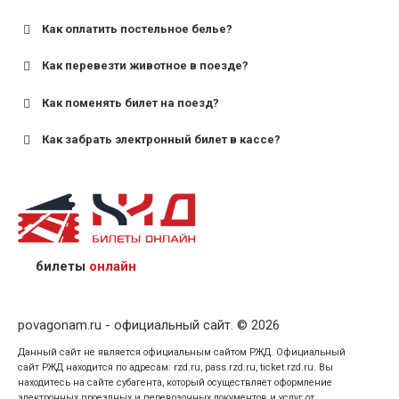
Как оплатить постельное белье?
для поездов дальнего следования — от 10 лет и
старше;
Как перевезти животное в поезде?
для пригородных поездов — от 7 лет.
Как поменять билет на поезд?
Как забрать электронный билет в кассе?
назвав кассиру 14-значный номер заказа;
предъявив удостоверение личности пассажира, на
кого оформлен билет.
билеты
онлайн
povagonam.ru - официальный сайт. © 2026
Данный сайт не является официальным сайтом РЖД. Официальный
сайт РЖД находится по адресам: rzd.ru, pass.rzd.ru, ticket.rzd.ru. Вы
находитесь на сайте субагента, который осуществляет оформление
электронных проездных и перевозочных документов и услуг от