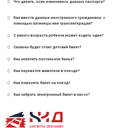
Что делать, если изменились данные паспорта?
Как ввести данные иностранного гражданина: с
помощью латиницы или транслитерации?
С какого возраста ребенок может ездить один?
Сколько будет стоит детский билет?
Как оплатить постельное белье?
для поездов дальнего следования — от 10 лет и
старше;
Как перевезти животное в поезде?
для пригородных поездов — от 7 лет.
Как поменять билет на поезд?
Как забрать электронный билет в кассе?
назвав кассиру 14-значный номер заказа;
предъявив удостоверение личности пассажира, на