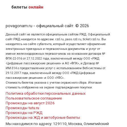
кого оформлен билет.
билеты
онлайн
povagonam.ru - официальный сайт. © 2026
Данный сайт не является официальным сайтом РЖД. Официальный
сайт РЖД находится по адресам: rzd.ru, pass.rzd.ru, ticket.rzd.ru. Вы
находитесь на сайте субагента, который осуществляет оформление
электронных проездных и перевозочных документов и услуг от
имени железнодорожных перевозчиков на основании договора №
ФПК-22-316 от 27.12.2022 года, заключенный между ООО «РЖД
-Цифровые пассажирские решения» и АО «ФПК», и Договор №
ИМ-314 о предоставлении услуг с использованием Веб-системы от
29.12.2017 года, заключенный между ООО «РЖД-Цифровые
пассажирские решения» и ООО «УФС».
Стоимость билетов указана с учетом сервисного сбора. Итоговая
стоимость отображена на экране подтверждения покупки.
Политика обработки персональных данных
Пользовательское соглашение
Промокоды на август 2026
Промокоды tutu.ru
Промокоды на РЖД
Промокоды на ЖД и автобусные билеты
Мы находимся по адресу: 129110, Москва, Олимпийский