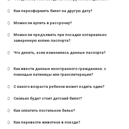
Как переоформить билет на другую дату?
Можно ли купить в рассрочку?
Можно ли предъявить при посадке нотариально
заверенную копию паспорта?
Что делать, если изменились данные паспорта?
Как ввести данные иностранного гражданина: с
помощью латиницы или транслитерации?
С какого возраста ребенок может ездить один?
Сколько будет стоит детский билет?
Как оплатить постельное белье?
для поездов дальнего следования — от 10 лет и
старше;
Как перевезти животное в поезде?
для пригородных поездов — от 7 лет.