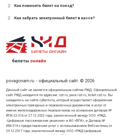
Как поменять билет на поезд?
Как забрать электронный билет в кассе?
назвав кассиру 14-значный номер заказа;
предъявив удостоверение личности пассажира, на
кого оформлен билет.
билеты
онлайн
povagonam.ru - официальный сайт. © 2026
Данный сайт не является официальным сайтом РЖД. Официальный
сайт РЖД находится по адресам: rzd.ru, pass.rzd.ru, ticket.rzd.ru. Вы
находитесь на сайте субагента, который осуществляет оформление
электронных проездных и перевозочных документов и услуг от
имени железнодорожных перевозчиков на основании договора №
ФПК-22-316 от 27.12.2022 года, заключенный между ООО «РЖД
-Цифровые пассажирские решения» и АО «ФПК», и Договор №
ИМ-314 о предоставлении услуг с использованием Веб-системы от
29.12.2017 года, заключенный между ООО «РЖД-Цифровые