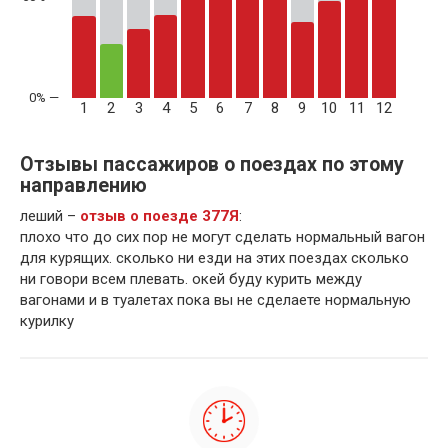
1
2
3
4
5
6
7
8
9
10
11
12
Отзывы пассажиров о поездах по этому
направлению
леший –
отзыв о поезде 377Я
:
плохо что до сих пор не могут сделать нормальный вагон
для курящих. сколько ни езди на этих поездах сколько
ни говори всем плевать. окей буду курить между
вагонами и в туалетах пока вы не сделаете нормальную
курилку