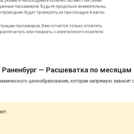
на, укажите необходимое количество мест на схеме
данные пассажиров. Будьте предельно внимательны,
 проводник будет проверять их при посадке в вагон.
трации пассажиров, Вам остается только оплатить
распечатать или показать с электронного носителя
д Раненбург — Расшеватка по месяцам
намического ценообразования, которая напрямую зависит о
ет: