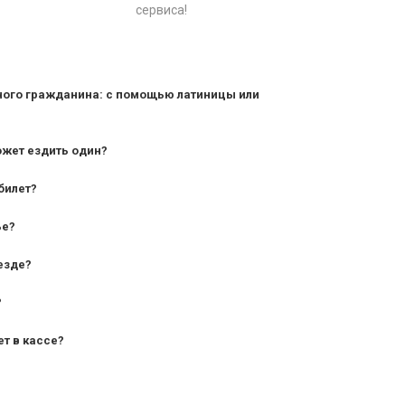
сервиса!
ного гражданина: с помощью латиницы или
ожет ездить один?
билет?
дования — от 10 лет и старше;
ье?
— от 7 лет.
езде?
?
ет в кассе?