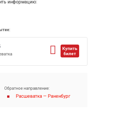
вить информацию:
ытие:
5
Купить
билет
еватка
ы
Обратное направление:
Расшеватка — Раненбург