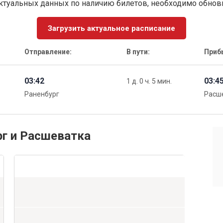
ктуальных данных по наличию билетов, необходимо обно
Загрузить актуальное расписание
Отправление:
В пути:
Приб
03:42
03:4
1 д. 0 ч. 5 мин.
Раненбург
Расш
рг и Расшеватка