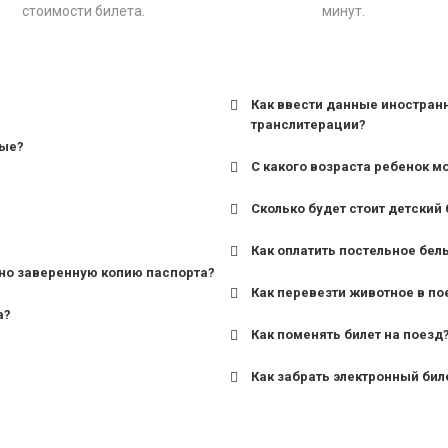
стоимости билета.
минут.
Как ввести данные иностран
транслитерации?
ные?
С какого возраста ребенок м
Сколько будет стоит детский 
для поездов дальнего сле
Как оплатить постельное бел
для пригородных поездов 
но заверенную копию паспорта?
Как перевезти животное в по
а?
Как поменять билет на поезд
Как забрать электронный бил