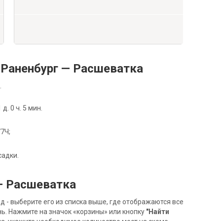
Раненбург — Расшеватка
.
. 0 ч. 5 мин.
77Ч;
садки.
— Расшеватка
- выберите его из списка выше, где отображаются все
ь. Нажмите на значок «корзины» или кнопку
"Найти