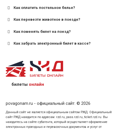
Как оплатить постельное белье?
для поездов дальнего следования — от 10 лет и
старше;
Как перевезти животное в поезде?
для пригородных поездов — от 7 лет.
Как поменять билет на поезд?
Как забрать электронный билет в кассе?
назвав кассиру 14-значный номер заказа;
предъявив удостоверение личности пассажира, на
кого оформлен билет.
билеты
онлайн
povagonam.ru - официальный сайт. © 2026
Данный сайт не является официальным сайтом РЖД. Официальный
сайт РЖД находится по адресам: rzd.ru, pass.rzd.ru, ticket.rzd.ru. Вы
находитесь на сайте субагента, который осуществляет оформление
электронных проездных и перевозочных документов и услуг от