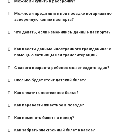
Можно ли купить в рассрочку?
Можно ли предъявить при посадке нотариально
заверенную копию паспорта?
Что делать, если изменились данные паспорта?
Как ввести данные иностранного гражданина: с
помощью латиницы или транслитерации?
С какого возраста ребенок может ездить один?
Сколько будет стоит детский билет?
Как оплатить постельное белье?
для поездов дальнего следования — от 10 лет и
старше;
Как перевезти животное в поезде?
для пригородных поездов — от 7 лет.
Как поменять билет на поезд?
Как забрать электронный билет в кассе?