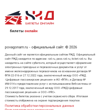
назвав кассиру 14-значный номер заказа;
предъявив удостоверение личности пассажира, на
кого оформлен билет.
билеты
онлайн
povagonam.ru - официальный сайт. © 2026
Данный сайт не является официальным сайтом РЖД. Официальный
сайт РЖД находится по адресам: rzd.ru, pass.rzd.ru, ticket.rzd.ru. Вы
находитесь на сайте субагента, который осуществляет оформление
электронных проездных и перевозочных документов и услуг от
имени железнодорожных перевозчиков на основании договора №
ФПК-22-316 от 27.12.2022 года, заключенный между ООО «РЖД
-Цифровые пассажирские решения» и АО «ФПК», и Договор №
ИМ-314 о предоставлении услуг с использованием Веб-системы от
29.12.2017 года, заключенный между ООО «РЖД-Цифровые
пассажирские решения» и ООО «УФС».
Стоимость билетов указана с учетом сервисного сбора. Итоговая
стоимость отображена на экране подтверждения покупки.
Политика обработки персональных данных
Пользовательское соглашение