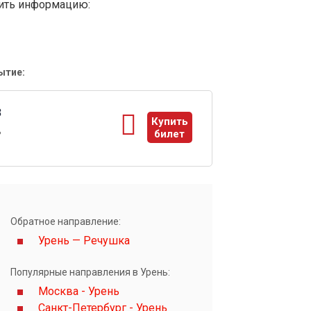
вить информацию:
ытие:
3
Купить
ь
билет
ы
Обратное направление:
Урень — Речушка
Популярные направления в Урень:
Москва - Урень
Санкт-Петербург - Урень