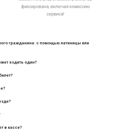
фиксирована, включая комиссию
сервиса!
ного гражданина: с помощью латиницы или
ожет ездить один?
билет?
дования — от 10 лет и старше;
ье?
— от 7 лет.
езде?
?
ет в кассе?