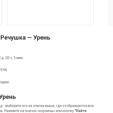
Речушка — Урень
.
. 20 ч. 5 мин.
091И;
садки.
Урень
- выберите его из списка выше, где отображаются все
ь. Нажмите на значок «корзины» или кнопку
"Найти