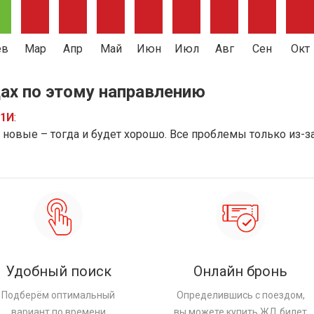
ев
Мар
Апр
Май
Июн
Июл
Авг
Сен
Окт
ах по этому направлению
91И
:
новые – тогда и будет хорошо. Все проблемы только из-з
Удобный поиск
Онлайн бронь
Подберём оптимальный
Определившись с поездом,
вариант по времени
вы можете купить ЖД билет