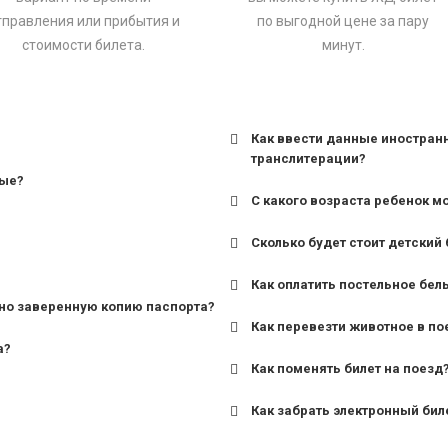
тправления или прибытия и
по выгодной цене за пару
стоимости билета.
минут.
Как ввести данные иностран
транслитерации?
ные?
С какого возраста ребенок м
Сколько будет стоит детский 
для поездов дальнего сле
Как оплатить постельное бел
для пригородных поездов 
но заверенную копию паспорта?
Как перевезти животное в по
а?
Как поменять билет на поезд
Как забрать электронный бил