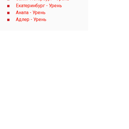
Екатеринбург - Урень
Анапа - Урень
Адлер - Урень