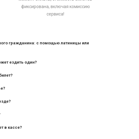
фиксирована, включая комиссию
сервиса!
ного гражданина: с помощью латиницы или
ожет ездить один?
билет?
дования — от 10 лет и старше;
ье?
— от 7 лет.
езде?
?
ет в кассе?