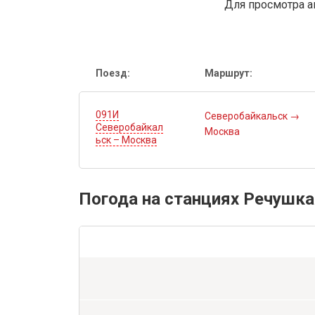
Для просмотра а
Поезд:
Маршрут:
091И
Северобайкальск
→
Северобайкал
Москва
ьск – Москва
Погода на станциях Речушка