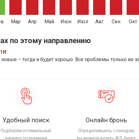
ев
Мар
Апр
Май
Июн
Июл
Авг
Сен
Окт
ах по этому направлению
91И
:
новые – тогда и будет хорошо. Все проблемы только из-з
Удобный поиск
Онлайн бронь
Подберём оптимальный
Определившись с поездом,
вариант по времени
вы можете купить ЖД билет