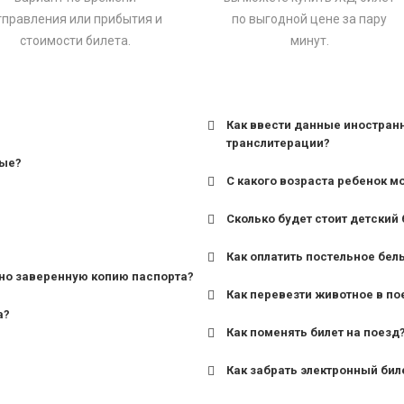
тправления или прибытия и
по выгодной цене за пару
стоимости билета.
минут.
Как ввести данные иностран
транслитерации?
ные?
С какого возраста ребенок м
Сколько будет стоит детский 
для поездов дальнего сле
Как оплатить постельное бел
для пригородных поездов 
но заверенную копию паспорта?
Как перевезти животное в по
а?
Как поменять билет на поезд
Как забрать электронный бил