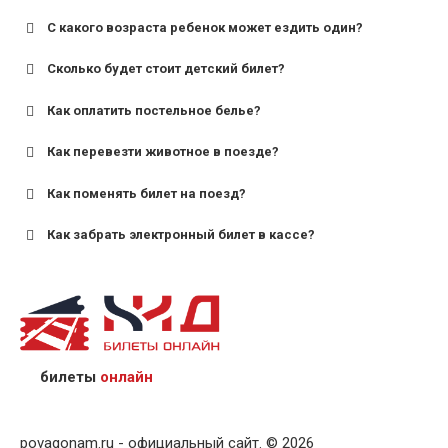
С какого возраста ребенок может ездить один?
Сколько будет стоит детский билет?
Как оплатить постельное белье?
для поездов дальнего следования — от 10 лет и
старше;
Как перевезти животное в поезде?
для пригородных поездов — от 7 лет.
Как поменять билет на поезд?
Как забрать электронный билет в кассе?
назвав кассиру 14-значный номер заказа;
предъявив удостоверение личности пассажира, на
кого оформлен билет.
билеты
онлайн
povagonam.ru - официальный сайт. © 2026