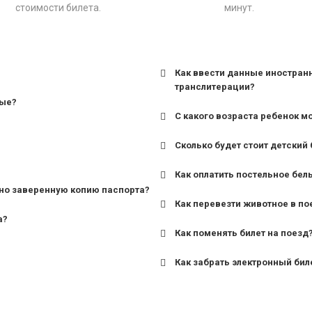
стоимости билета.
минут.
Как ввести данные иностран
транслитерации?
ные?
С какого возраста ребенок м
Сколько будет стоит детский 
для поездов дальнего сле
Как оплатить постельное бел
для пригородных поездов 
но заверенную копию паспорта?
Как перевезти животное в по
а?
Как поменять билет на поезд
Как забрать электронный бил