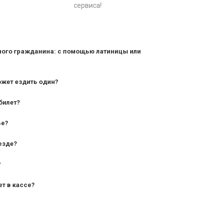
сервиса!
ного гражданина: с помощью латиницы или
ожет ездить один?
билет?
дования — от 10 лет и старше;
ье?
— от 7 лет.
езде?
?
ет в кассе?