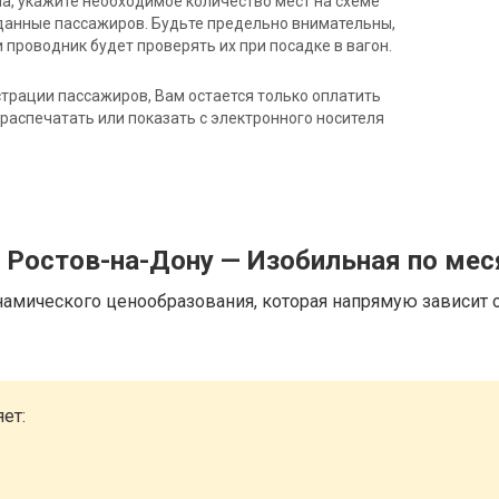
на, укажите необходимое количество мест на схеме
данные пассажиров. Будьте предельно внимательны,
 проводник будет проверять их при посадке в вагон.
трации пассажиров, Вам остается только оплатить
распечатать или показать с электронного носителя
д Ростов-на-Дону — Изобильная по ме
намического ценообразования, которая напрямую зависит о
ет: