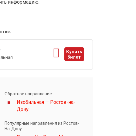
вить информацию:
ытие:
5
Купить
билет
ильная
ы
Обратное направление:
Изобильная — Ростов-на-
Дону
Популярные направления из Ростов-
На-Дону: