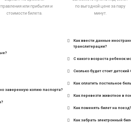
тправления или прибытия и
по выгодной цене за пару
стоимости билета.
минут.
Как ввести данные иностран
транслитерации?
ные?
С какого возраста ребенок м
Сколько будет стоит детский 
для поездов дальнего сле
Как оплатить постельное бел
для пригородных поездов 
но заверенную копию паспорта?
Как перевезти животное в по
а?
Как поменять билет на поезд
Как забрать электронный бил