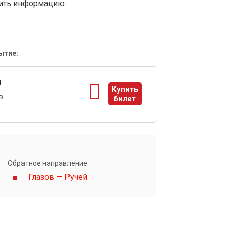
вить информацию:
ытие:
9
Купить
в
билет
ы
Обратное направление:
Глазов — Ручей