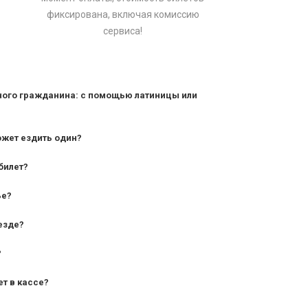
фиксирована, включая комиссию
сервиса!
ного гражданина: с помощью латиницы или
ожет ездить один?
билет?
дования — от 10 лет и старше;
ье?
— от 7 лет.
езде?
?
ет в кассе?