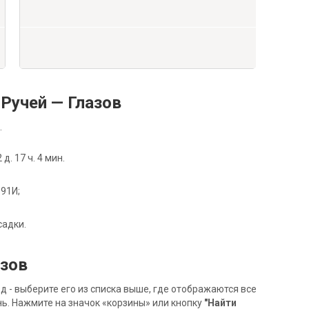
Ручей — Глазов
.
. 17 ч. 4 мин.
091И;
садки.
азов
- выберите его из списка выше, где отображаются все
ь. Нажмите на значок «корзины» или кнопку
"Найти