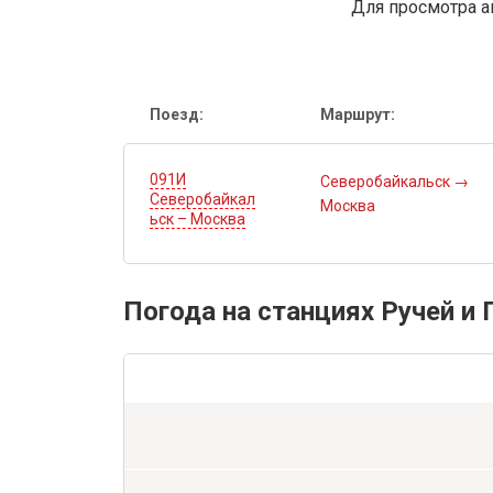
Для просмотра а
Поезд:
Маршрут:
091И
Северобайкальск
→
Северобайкал
Москва
ьск – Москва
Погода на станциях Ручей и 