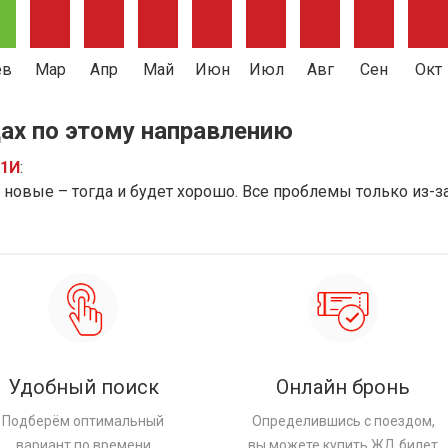
ев
Мар
Апр
Май
Июн
Июл
Авг
Сен
Окт
ах по этому направлению
91И
:
новые – тогда и будет хорошо. Все проблемы только из-з
Удобный поиск
Онлайн бронь
Подберём оптимальный
Определившись с поездом,
вариант по времени
вы можете купить ЖД билет