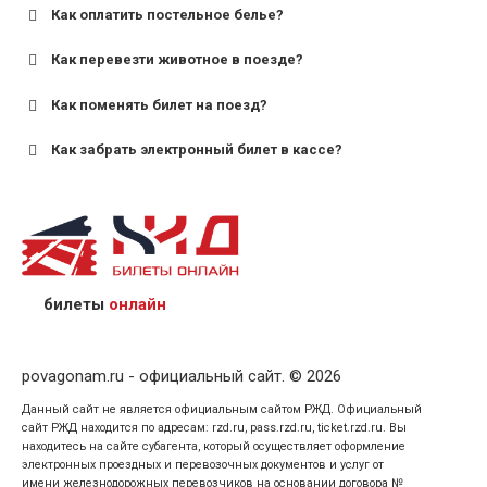
Как оплатить постельное белье?
для поездов дальнего следования — от 10 лет и
старше;
Как перевезти животное в поезде?
для пригородных поездов — от 7 лет.
Как поменять билет на поезд?
Как забрать электронный билет в кассе?
назвав кассиру 14-значный номер заказа;
предъявив удостоверение личности пассажира, на
кого оформлен билет.
билеты
онлайн
povagonam.ru - официальный сайт. © 2026
Данный сайт не является официальным сайтом РЖД. Официальный
сайт РЖД находится по адресам: rzd.ru, pass.rzd.ru, ticket.rzd.ru. Вы
находитесь на сайте субагента, который осуществляет оформление
электронных проездных и перевозочных документов и услуг от
имени железнодорожных перевозчиков на основании договора №