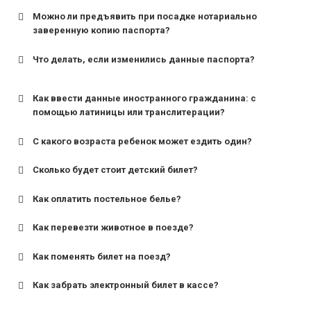
Можно ли предъявить при посадке нотариально
заверенную копию паспорта?
Что делать, если изменились данные паспорта?
Как ввести данные иностранного гражданина: с
помощью латиницы или транслитерации?
С какого возраста ребенок может ездить один?
Сколько будет стоит детский билет?
Как оплатить постельное белье?
для поездов дальнего следования — от 10 лет и
старше;
Как перевезти животное в поезде?
для пригородных поездов — от 7 лет.
Как поменять билет на поезд?
Как забрать электронный билет в кассе?