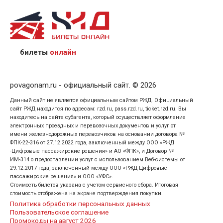
назвав кассиру 14-значный номер заказа;
предъявив удостоверение личности пассажира, на
кого оформлен билет.
билеты
онлайн
povagonam.ru - официальный сайт. © 2026
Данный сайт не является официальным сайтом РЖД. Официальный
сайт РЖД находится по адресам: rzd.ru, pass.rzd.ru, ticket.rzd.ru. Вы
находитесь на сайте субагента, который осуществляет оформление
электронных проездных и перевозочных документов и услуг от
имени железнодорожных перевозчиков на основании договора №
ФПК-22-316 от 27.12.2022 года, заключенный между ООО «РЖД
-Цифровые пассажирские решения» и АО «ФПК», и Договор №
ИМ-314 о предоставлении услуг с использованием Веб-системы от
29.12.2017 года, заключенный между ООО «РЖД-Цифровые
пассажирские решения» и ООО «УФС».
Стоимость билетов указана с учетом сервисного сбора. Итоговая
стоимость отображена на экране подтверждения покупки.
Политика обработки персональных данных
Пользовательское соглашение
Промокоды на август 2026