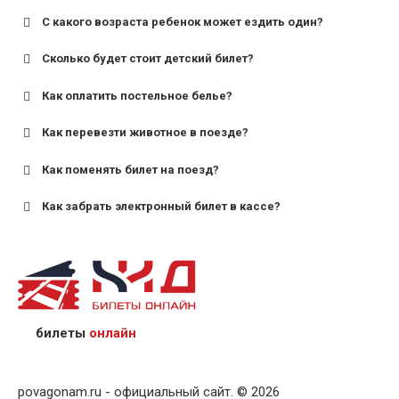
С какого возраста ребенок может ездить один?
Сколько будет стоит детский билет?
Как оплатить постельное белье?
для поездов дальнего следования — от 10 лет и
старше;
Как перевезти животное в поезде?
для пригородных поездов — от 7 лет.
Как поменять билет на поезд?
Как забрать электронный билет в кассе?
назвав кассиру 14-значный номер заказа;
предъявив удостоверение личности пассажира, на
кого оформлен билет.
билеты
онлайн
povagonam.ru - официальный сайт. © 2026