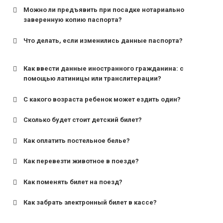
Можно ли предъявить при посадке нотариально
заверенную копию паспорта?
Что делать, если изменились данные паспорта?
Как ввести данные иностранного гражданина: с
помощью латиницы или транслитерации?
С какого возраста ребенок может ездить один?
Сколько будет стоит детский билет?
Как оплатить постельное белье?
для поездов дальнего следования — от 10 лет и
старше;
Как перевезти животное в поезде?
для пригородных поездов — от 7 лет.
Как поменять билет на поезд?
Как забрать электронный билет в кассе?