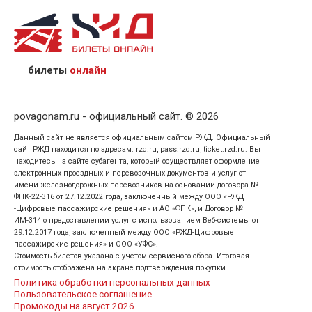
назвав кассиру 14-значный номер заказа;
предъявив удостоверение личности пассажира, на
кого оформлен билет.
билеты
онлайн
povagonam.ru - официальный сайт. © 2026
Данный сайт не является официальным сайтом РЖД. Официальный
сайт РЖД находится по адресам: rzd.ru, pass.rzd.ru, ticket.rzd.ru. Вы
находитесь на сайте субагента, который осуществляет оформление
электронных проездных и перевозочных документов и услуг от
имени железнодорожных перевозчиков на основании договора №
ФПК-22-316 от 27.12.2022 года, заключенный между ООО «РЖД
-Цифровые пассажирские решения» и АО «ФПК», и Договор №
ИМ-314 о предоставлении услуг с использованием Веб-системы от
29.12.2017 года, заключенный между ООО «РЖД-Цифровые
пассажирские решения» и ООО «УФС».
Стоимость билетов указана с учетом сервисного сбора. Итоговая
стоимость отображена на экране подтверждения покупки.
Политика обработки персональных данных
Пользовательское соглашение
Промокоды на август 2026