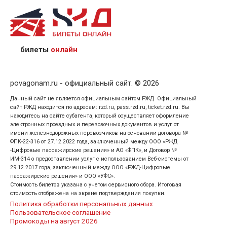
назвав кассиру 14-значный номер заказа;
предъявив удостоверение личности пассажира, на
кого оформлен билет.
билеты
онлайн
povagonam.ru - официальный сайт. © 2026
Данный сайт не является официальным сайтом РЖД. Официальный
сайт РЖД находится по адресам: rzd.ru, pass.rzd.ru, ticket.rzd.ru. Вы
находитесь на сайте субагента, который осуществляет оформление
электронных проездных и перевозочных документов и услуг от
имени железнодорожных перевозчиков на основании договора №
ФПК-22-316 от 27.12.2022 года, заключенный между ООО «РЖД
-Цифровые пассажирские решения» и АО «ФПК», и Договор №
ИМ-314 о предоставлении услуг с использованием Веб-системы от
29.12.2017 года, заключенный между ООО «РЖД-Цифровые
пассажирские решения» и ООО «УФС».
Стоимость билетов указана с учетом сервисного сбора. Итоговая
стоимость отображена на экране подтверждения покупки.
Политика обработки персональных данных
Пользовательское соглашение
Промокоды на август 2026