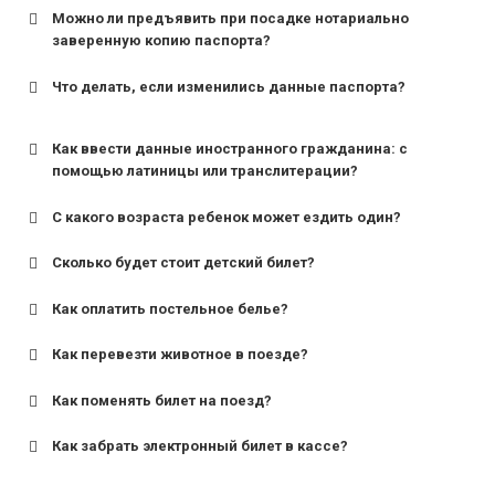
Можно ли предъявить при посадке нотариально
заверенную копию паспорта?
Что делать, если изменились данные паспорта?
Как ввести данные иностранного гражданина: с
помощью латиницы или транслитерации?
С какого возраста ребенок может ездить один?
Сколько будет стоит детский билет?
Как оплатить постельное белье?
для поездов дальнего следования — от 10 лет и
старше;
Как перевезти животное в поезде?
для пригородных поездов — от 7 лет.
Как поменять билет на поезд?
Как забрать электронный билет в кассе?