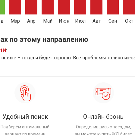
ев
Мар
Апр
Май
Июн
Июл
Авг
Сен
Окт
ах по этому направлению
91И
:
новые – тогда и будет хорошо. Все проблемы только из-з
Удобный поиск
Онлайн бронь
Подберём оптимальный
Определившись с поездом,
вариант по времени
вы можете купить ЖД билет