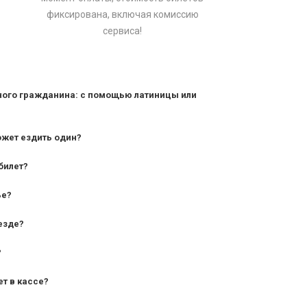
фиксирована, включая комиссию
сервиса!
ного гражданина: с помощью латиницы или
ожет ездить один?
билет?
дования — от 10 лет и старше;
ье?
— от 7 лет.
езде?
?
ет в кассе?