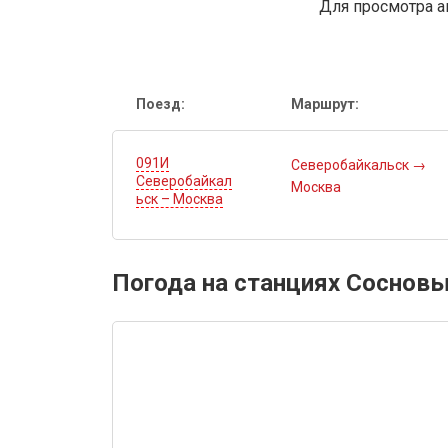
Для просмотра а
Поезд:
Маршрут:
091И
Северобайкальск
→
Северобайкал
Москва
ьск – Москва
Погода на станциях Соснов