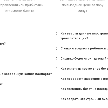
тправления или прибытия и
по выгодной цене за пару
стоимости билета.
минут.
Как ввести данные иностран
транслитерации?
ные?
С какого возраста ребенок м
Сколько будет стоит детский 
для поездов дальнего сле
Как оплатить постельное бел
для пригородных поездов 
но заверенную копию паспорта?
Как перевезти животное в по
а?
Как поменять билет на поезд
Как забрать электронный бил