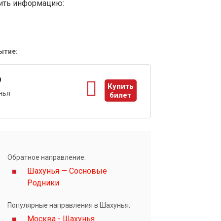
вить информацию:
ытие:
9
Купить
нья
билет
ы
Обратное направление:
Шахунья — Сосновые
Родники
Популярные направления в Шахунья:
Москва - Шахунья