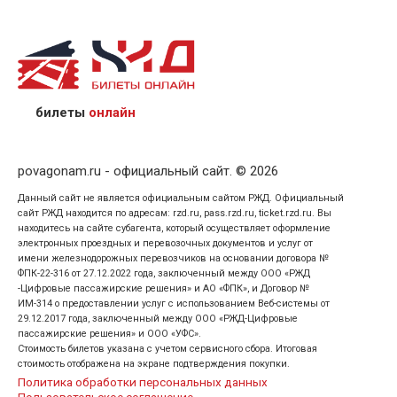
назвав кассиру 14-значный номер заказа;
предъявив удостоверение личности пассажира, на
кого оформлен билет.
билеты
онлайн
povagonam.ru - официальный сайт. © 2026
Данный сайт не является официальным сайтом РЖД. Официальный
сайт РЖД находится по адресам: rzd.ru, pass.rzd.ru, ticket.rzd.ru. Вы
находитесь на сайте субагента, который осуществляет оформление
электронных проездных и перевозочных документов и услуг от
имени железнодорожных перевозчиков на основании договора №
ФПК-22-316 от 27.12.2022 года, заключенный между ООО «РЖД
-Цифровые пассажирские решения» и АО «ФПК», и Договор №
ИМ-314 о предоставлении услуг с использованием Веб-системы от
29.12.2017 года, заключенный между ООО «РЖД-Цифровые
пассажирские решения» и ООО «УФС».
Стоимость билетов указана с учетом сервисного сбора. Итоговая
стоимость отображена на экране подтверждения покупки.
Политика обработки персональных данных