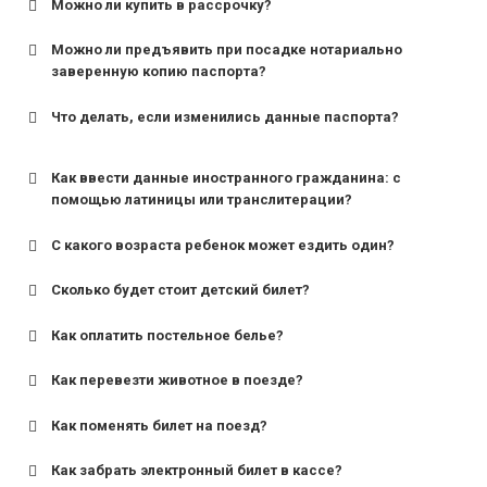
Можно ли купить в рассрочку?
Можно ли предъявить при посадке нотариально
заверенную копию паспорта?
Что делать, если изменились данные паспорта?
Как ввести данные иностранного гражданина: с
помощью латиницы или транслитерации?
С какого возраста ребенок может ездить один?
Сколько будет стоит детский билет?
Как оплатить постельное белье?
для поездов дальнего следования — от 10 лет и
старше;
Как перевезти животное в поезде?
для пригородных поездов — от 7 лет.
Как поменять билет на поезд?
Как забрать электронный билет в кассе?