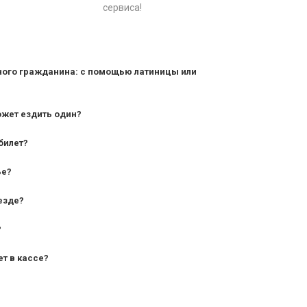
сервиса!
ного гражданина: с помощью латиницы или
ожет ездить один?
билет?
дования — от 10 лет и старше;
ье?
— от 7 лет.
езде?
?
ет в кассе?